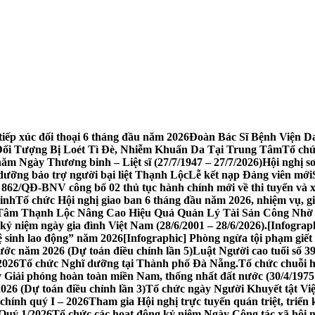
tiếp xúc đối thoại 6 tháng đầu năm 2026
​Đoàn Bác Sĩ Bệnh Viện
ối Tượng Bị Loét Tì Đè, Nhiễm Khuẩn Da Tại Trung Tâm
Tổ chứ
ăm Ngày Thương binh – Liệt sĩ (27/7/1947 – 27/7/2026)
Hội nghị s
ưỡng bảo trợ người bại liệt Thạnh Lộc
Lễ kết nạp Đảng viên mới
862/QĐ-BNV công bố 02 thủ tục hành chính mới về thi tuyển và x
Minh
Tổ chức Hội nghị giao ban 6 tháng đầu năm 2026, nhiệm vụ, g
 Tâm Thạnh Lộc Nâng Cao Hiệu Quả Quản Lý Tài Sản Công Nh
kỷ niệm ngày gia đình Việt Nam (28/6/2001 – 28/6/2026).
[Infograp
ệ sinh lao động” năm 2026
[Infographic] Phòng ngừa tội phạm giết
ớc năm 2026 (Dự toán điều chỉnh lần 5)
Luật Người cao tuổi số 
2026
Tổ chức Nghĩ dưỡng tại Thành phố Đà Nẵng.
Tổ chức chuỗi h
Giải phóng hoàn toàn miền Nam, thống nhất đất nước (30/4/1975 
26 (Dự toán điều chỉnh lần 3)
Tổ chức ngày Người Khuyết tật Vi
 chính quý I – 2026
Tham gia Hội nghị trực tuyến quán triệt, triển 
Quý 1/2026
Tổ chức các hoạt động kỷ niệm Ngày Công tác xã hội 