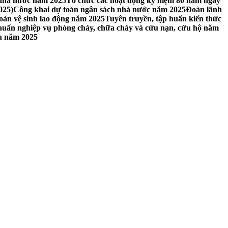
 nhà nước năm 2025
Tổ chức các hoạt động kỷ niệm 80 năm ngày
025)
Công khai dự toán ngân sách nhà nước năm 2025
Đoàn lãnh
oàn vệ sinh lao động năm 2025
Tuyên truyền, tập huấn kiến thức
 huấn nghiệp vụ phòng cháy, chữa cháy và cứu nạn, cứu hộ năm
ầu năm 2025