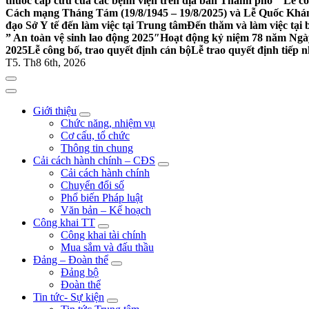
thuốc cấp cứu của các bệnh viện trên địa bàn Thành phố””
Lễ cô
Cách mạng Tháng Tám (19/8/1945 – 19/8/2025) và Lễ Quốc Khán
đạo Sở Y tế đến làm việc tại Trung tâm
Đến thăm và làm việc tại 
” An toàn vệ sinh lao động 2025″
Hoạt động kỷ niệm 78 năm Ngày 
2025
Lễ công bố, trao quyết định cán bộ
Lễ trao quyết định tiếp 
T5. Th8 6th, 2026
Giới thiệu
Chức năng, nhiệm vụ
Cơ cấu, tổ chức
Thông tin chung
Cải cách hành chính – CĐS
Cải cách hành chính
Chuyển đổi số
Phổ biến Pháp luật
Văn bản – Kế hoạch
Công khai TT
Công khai tài chính
Mua sắm và đấu thầu
Đảng – Đoàn thể
Đảng bộ
Đoàn thể
Tin tức- Sự kiện