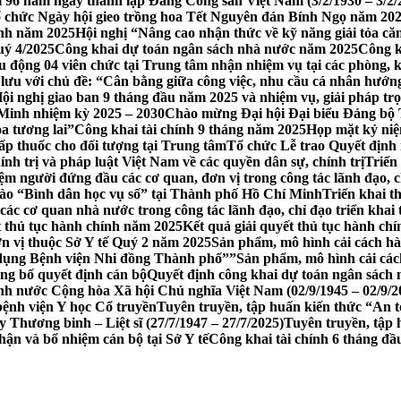
 96 năm ngày thành lập Đảng Công sản Việt Nam (3/2/1930 – 3/2/
 chức Ngày hội gieo trồng hoa Tết Nguyên đán Bính Ngọ năm 202
ỉnh năm 2025
Hội nghị “Nâng cao nhận thức về kỹ năng giải tỏa c
uý 4/2025
Công khai dự toán ngân sách nhà nước năm 2025
Công k
ều động 04 viên chức tại Trung tâm nhận nhiệm vụ tại các phòng, 
o lưu với chủ đề: “Cân bằng giữa công việc, nhu cầu cá nhân hướn
ội nghị giao ban 9 tháng đầu năm 2025 và nhiệm vụ, giải pháp tr
Minh nhiệm kỳ 2025 – 2030
Chào mừng Đại hội Đại biểu Đảng bộ 
ỏa tương lai”
Công khai tài chính 9 tháng năm 2025
Họp mặt kỷ niệ
ấp thuốc cho đối tượng tại Trung tâm
Tổ chức Lễ trao Quyết định
ính trị và pháp luật Việt Nam về các quyền dân sự, chính trị
Triển
m người đứng đầu các cơ quan, đơn vị trong công tác lãnh đạo, ch
rào “Bình dân học vụ số” tại Thành phố Hồ Chí Minh
Triển khai 
c cơ quan nhà nước trong công tác lãnh đạo, chỉ đạo triển khai t
t thủ tục hành chính năm 2025
Kết quả giải quyết thủ tục hành ch
ơn vị thuộc Sở Y tế Quý 2 năm 2025
Sản phẩm, mô hình cải cách hà
 dụng Bệnh viện Nhi đồng Thành phố””
Sản phẩm, mô hình cải các
ng bố quyết định cán bộ
Quyết định công khai dự toán ngân sách
h nước Cộng hòa Xã hội Chủ nghĩa Việt Nam (02/9/1945 – 02/9/2
bệnh viện Y học Cổ truyền
Tuyên truyền, tập huấn kiến thức “An t
Thương binh – Liệt sĩ (27/7/1947 – 27/7/2025)
Tuyên truyền, tập
nhận và bổ nhiệm cán bộ tại Sở Y tế
Công khai tài chính 6 tháng đ