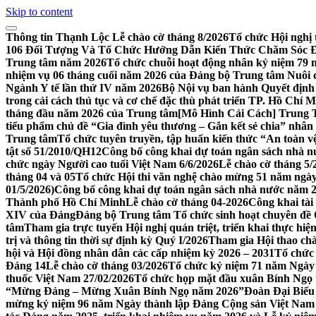
Skip to content
Thông tin Thạnh Lộc
Lễ chào cờ tháng 8/2026
Tổ chức Hội nghị 
106 Đối Tượng Và Tổ Chức Hướng Dẫn Kiến Thức Chăm Sóc Đ
Trung tâm năm 2026
Tổ chức chuỗi hoạt động nhân kỷ niệm 79 n
nhiệm vụ 06 tháng cuối năm 2026 của Đảng bộ Trung tâm Nuôi d
Ngành Y tế lần thứ IV năm 2026
Bộ Nội vụ ban hành Quyết định 
trong cải cách thủ tục và cơ chế đặc thù phát triển TP. Hồ Chí 
tháng đầu năm 2026 của Trung tâm
[Mô Hình Cải Cách] Trung
tiểu phẩm chủ đề “Gia đình yêu thương – Gắn kết sẻ chia” nhân 
Trung tâm
Tổ chức tuyên truyền, tập huấn kiến thức “An toàn v
tật số 51/2010/QH12
Công bố công khai dự toán ngân sách nhà nư
chức ngày Người cao tuổi Việt Nam 6/6/2026
Lễ chào cờ tháng 5/
tháng 04 và 05
Tổ chức Hội thi văn nghệ chào mừng 51 năm ngày 
01/5/2026)
Công bố công khai dự toán ngân sách nhà nước năm 20
Thành phố Hồ Chí Minh
Lễ chào cờ tháng 04-2026
Công khai tài
XIV của Đảng
Đảng bộ Trung tâm Tổ chức sinh hoạt chuyên đề 
tâm
Tham gia trực tuyến Hội nghị quán triệt, triển khai thực h
trị và thông tin thời sự định kỳ Quý I/2026
Tham gia Hội thao ch
hội và Hội đồng nhân dân các cấp nhiệm kỳ 2026 – 2031
Tổ chức 
Đảng 14
Lễ chào cờ tháng 03/2026
Tổ chức kỷ niệm 71 năm Ngày 
thuốc Việt Nam 27/02/2026
Tổ chức họp mặt đầu xuân Bính Ngọ
“Mừng Đảng – Mừng Xuân Bính Ngọ năm 2026”
Đoàn Đại Biểu
mừng kỷ niệm 96 năm Ngày thành lập Đảng Cộng sản Việt Nam (0