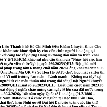
 Da Liễu Thành Phố Hồ Chí Minh Đến Khám Chuyên Khoa Cho
c khám sức khoẻ định kỳ cho viên chức người lao động tại
ơ kết công tác xây dựng Đảng 06 tháng đầu năm và triển khai
Sở Y tế TP.HCM khảo sát nhu cầu tham gia “Ngày hội việc làm
ét tuyển viên chức
Nghị quyết 260/2025/QH15: Đột phá mới
iải pháp trọng tâm 6 tháng cuối năm 2026
Công khai tài chính 06
ờ Ứng Dụng Mã QR Và Số Hóa Hồ Sơ
Tổ chức họp mặt và Hội thi
hic] Vì môi trường “an toàn – Lành mạnh – Không ma túy” tại
 người từ các mâu thuẫn nhỏ trong đời sống
Luật Người khuyết
39/2009/QH12
Luật số 26/2023/QH15: Luật Căn cước năm 2023
Tổ
oạt động ý nghĩa chào mừng các ngày lễ lớn của đất nước trong
– 30/4/2026), 140 năm ngày Quốc tế Lao động (01/5/1886 –
ệt Nam 18/04/2026
Tổ chức về nguồn tại Đặc khu Côn Đảo,
khai thực hiện Nghị quyết Đại hội Đại biểu toàn quốc lần thứ
năm 2026
Đoàn lãnh đạo Sở Y tế đến thăm và làm việc tại Trung