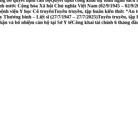
ng bố quyết định cán bộ
Quyết định công khai dự toán ngân sách
h nước Cộng hòa Xã hội Chủ nghĩa Việt Nam (02/9/1945 – 02/9/2
bệnh viện Y học Cổ truyền
Tuyên truyền, tập huấn kiến thức “An t
Thương binh – Liệt sĩ (27/7/1947 – 27/7/2025)
Tuyên truyền, tập
nhận và bổ nhiệm cán bộ tại Sở Y tế
Công khai tài chính 6 tháng đ