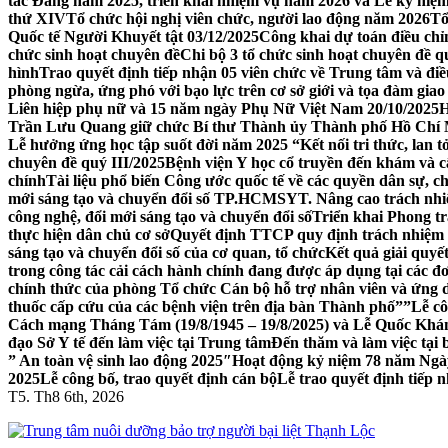
tác Đảng năm 2025, triển khai nhiệm vụ năm 2026 và Lễ kỷ niệm
thứ XIV
Tổ chức hội nghị viên chức, người lao động năm 2026
Tổ
Quốc tế Người Khuyết tật 03/12/2025
Công khai dự toán điều ch
chức sinh hoạt chuyên đề
Chi bộ 3 tổ chức sinh hoạt chuyên đề q
hình
Trao quyết định tiếp nhận 05 viên chức về Trung tâm và đi
phòng ngừa, ứng phó với bạo lực trên cơ sở giới và tọa đàm gia
Liên hiệp phụ nữ và 15 năm ngày Phụ Nữ Việt Nam 20/10/2025
H
Trần Lưu Quang giữ chức Bí thư Thành ủy Thành phố Hồ Chí 
Lễ hưởng ứng học tập suốt đời năm 2025 “Kết nối tri thức, lan t
chuyên đề quý III/2025
Bệnh viện Y học cổ truyền đến khám và c
chính
Tài liệu phổ biến Công ước quốc tế về các quyền dân sự, ch
mới sáng tạo và chuyển đổi số TP.HCM
SYT. Nâng cao trách nhiệ
công nghệ, đổi mới sáng tạo và chuyển đổi số
Triển khai Phong t
thực hiện dân chủ cơ sở
Quyết định TTCP quy định trách nhiệm cá
sáng tạo và chuyển đổi số của cơ quan, tổ chức
Kết quả giải quyế
trong công tác cải cách hành chính đang được áp dụng tại các đ
chính thức của phòng Tổ chức Cán bộ hỗ trợ nhân viên và ứng
thuốc cấp cứu của các bệnh viện trên địa bàn Thành phố””
Lễ cô
Cách mạng Tháng Tám (19/8/1945 – 19/8/2025) và Lễ Quốc Khán
đạo Sở Y tế đến làm việc tại Trung tâm
Đến thăm và làm việc tại 
” An toàn vệ sinh lao động 2025″
Hoạt động kỷ niệm 78 năm Ngày 
2025
Lễ công bố, trao quyết định cán bộ
Lễ trao quyết định tiếp 
T5. Th8 6th, 2026