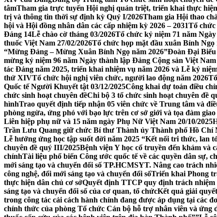
tâm
Tham gia trực tuyến Hội nghị quán triệt, triển khai thực h
trị và thông tin thời sự định kỳ Quý I/2026
Tham gia Hội thao ch
hội và Hội đồng nhân dân các cấp nhiệm kỳ 2026 – 2031
Tổ chức 
Đảng 14
Lễ chào cờ tháng 03/2026
Tổ chức kỷ niệm 71 năm Ngày 
thuốc Việt Nam 27/02/2026
Tổ chức họp mặt đầu xuân Bính Ngọ
“Mừng Đảng – Mừng Xuân Bính Ngọ năm 2026”
Đoàn Đại Biểu
mừng kỷ niệm 96 năm Ngày thành lập Đảng Cộng sản Việt Nam (0
tác Đảng năm 2025, triển khai nhiệm vụ năm 2026 và Lễ kỷ niệm
thứ XIV
Tổ chức hội nghị viên chức, người lao động năm 2026
Tổ
Quốc tế Người Khuyết tật 03/12/2025
Công khai dự toán điều ch
chức sinh hoạt chuyên đề
Chi bộ 3 tổ chức sinh hoạt chuyên đề q
hình
Trao quyết định tiếp nhận 05 viên chức về Trung tâm và đi
phòng ngừa, ứng phó với bạo lực trên cơ sở giới và tọa đàm gia
Liên hiệp phụ nữ và 15 năm ngày Phụ Nữ Việt Nam 20/10/2025
H
Trần Lưu Quang giữ chức Bí thư Thành ủy Thành phố Hồ Chí 
Lễ hưởng ứng học tập suốt đời năm 2025 “Kết nối tri thức, lan t
chuyên đề quý III/2025
Bệnh viện Y học cổ truyền đến khám và c
chính
Tài liệu phổ biến Công ước quốc tế về các quyền dân sự, ch
mới sáng tạo và chuyển đổi số TP.HCM
SYT. Nâng cao trách nhiệ
công nghệ, đổi mới sáng tạo và chuyển đổi số
Triển khai Phong t
thực hiện dân chủ cơ sở
Quyết định TTCP quy định trách nhiệm cá
sáng tạo và chuyển đổi số của cơ quan, tổ chức
Kết quả giải quyế
trong công tác cải cách hành chính đang được áp dụng tại các đ
chính thức của phòng Tổ chức Cán bộ hỗ trợ nhân viên và ứng