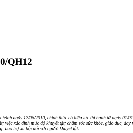
ở Y tế Thành phố Hồ Chí Minh, Trung tâm được thành lập từ năm 1976. 
ng 12 năm 2008, Ủy ban nhân dân thành phố Hồ Chí Minh quyết định tổ 
010/QH12
ành ngày 17/06/2010, chính thức có hiệu lực thi hành từ ngày 01/01/
 việc xác định mức độ khuyết tật; chăm sóc sức khỏe, giáo dục, dạy nghề
; bảo trợ xã hội đối với người khuyết tật.