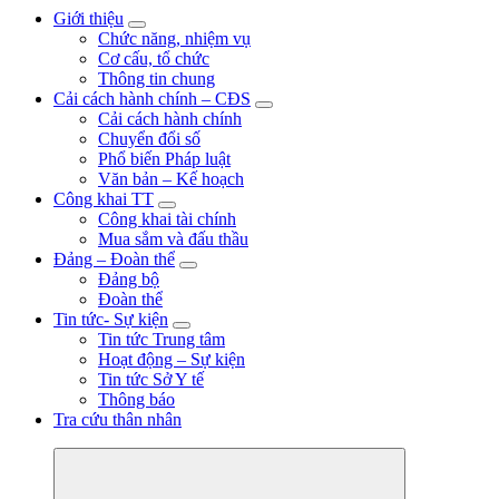
Trung tâm nuôi dưỡng bảo trợ người bại liệt Thạnh Lộc trực thuộc S
Giới thiệu
nuôi dưỡng bảo trợ người già và tàn tật Thạnh Lộc; đến ngày 30 thá
Chức năng, nhiệm vụ
Lộc
Cơ cấu, tổ chức
Thông tin chung
Cải cách hành chính – CĐS
Cải cách hành chính
Chuyển đổi số
Phổ biến Pháp luật
Văn bản – Kế hoạch
Công khai TT
Công khai tài chính
Mua sắm và đấu thầu
Đảng – Đoàn thể
Đảng bộ
Đoàn thể
Tin tức- Sự kiện
Tin tức Trung tâm
Hoạt động – Sự kiện
Tin tức Sở Y tế
Thông báo
Tra cứu thân nhân