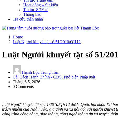
Tin tức Trung tâm
Hoạt động – Sự kiện
Tin tức Sở Y tế
Thông báo
Tra cứu thân nhân
Trung tâm nuôi dưỡng bảo trợ người bại liệt Thạnh Lộc trực thuộc S
Home
nuôi dưỡng bảo trợ người già và tàn tật Thạnh Lộc; đến ngày 30 thá
Luật Người khuyết tật số 51/2010/QH12
Lộc
Luật Người khuyết tật số 51/2
Thạnh Lộc Trung Tâm
Cải Cách Hành Chính - CĐS
,
Phổ biến Pháp luật
Tháng 6 5, 2026
0 Comments
Luật Người khuyết tật số 51/2010/QH12 được Quốc hội khóa XII ban h
trách nhiệm của Nhà nước, gia đình và xã hội đối với người khuyết tật;
công trình công cộng, giao thông, công nghệ thông tin và truyền thông