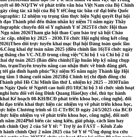
 quyết số 80-NQ/TW về phát triển văn hóa Việt Nam của Bộ Chính
ày công tác xã hội của Bộ Y tế
Công tác bầu cử đại biểu Quốc
fographic: 12 nhiệm vụ trọng tâm thực hiện Nghị quyết Đại hội
nh đạo Thành phố đến thăm nhân kỷ niệm 71 năm ngày Thầy
nfographic chuyển đổi số Y nghành Y tế 2025
Tổ chức Hội thao
h Ngọ năm 2026
Tham gia hội thao Cụm bảo trợ xã hội Chào
ác cấp, nhiệm kỳ 2025 – 2030.
Tổ chức Hội nghị tổng kết công
2026)
Theo dõi trực tuyến khai mạc Đại hội Đảng toàn quốc lần
6.
Công khai dự toán năm 2025 (điều chỉnh lần 16)
Tổ chức ngày
ăng thẳng cho VC-NLĐ trong công việc”
Chi bộ 1 và Chi bộ 2 tổ
hai dự toán 2025 (Bản điều chỉnh)
Tập huấn lớp kỹ năng chụp
khu, trạm
Tuyên truyền nâng cao nhận thức về bình đẳng giới,
g tới gia đình hạnh phúc”
Kỷ niệm 95 năm ngày Thành lập Hội
ọng tâm 3 tháng cuối năm 2025
Bộ Chính trị chỉ định đồng chí
Thành phố Hồ Chí Minh lần thứ I, nhiệm kỳ 2025 – 2030
Tuần
m Ngày Quốc tế Người cao tuổi (01/10)
Chi bộ 3 tổ chức sinh hoạt
 nghỉ hưu đối với ông Đinh Quang Hào
Quy chế, thủ tục hành
 khai Kế hoạch 08-KH/BCĐ phát triển khoa học, công nghệ, đổi
ỉ đạo triển khai thực hiện các nhiệm vụ về phát triển khoa học,
thực hiện Chương trình số 11-CTr/BCĐ ngày 24/5/2025 của BCĐ
hực hiện nhiệm vụ về phát triển khoa học, công nghệ, đổi mới
ính năm 2024
Phổ biến các sáng kiến, giải pháp, cách làm hay
nh chính Quý 2 của Sở Y tế: ” Trợ lý ảo FAST – Kênh Zalo
h hành chính Quý 2 năm 2025 của Sở Y tế “Ứng dụng tra cứu