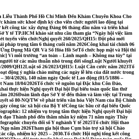
 Da Liễu Thành Phố Hồ Chí Minh Đến Khám Chuyên Khoa Cho
c khám sức khoẻ định kỳ cho viên chức người lao động tại
ơ kết công tác xây dựng Đảng 06 tháng đầu năm và triển khai
Sở Y tế TP.HCM khảo sát nhu cầu tham gia “Ngày hội việc làm
ét tuyển viên chức
Nghị quyết 260/2025/QH15: Đột phá mới
iải pháp trọng tâm 6 tháng cuối năm 2026
Công khai tài chính 06
ờ Ứng Dụng Mã QR Và Số Hóa Hồ Sơ
Tổ chức họp mặt và Hội thi
hic] Vì môi trường “an toàn – Lành mạnh – Không ma túy” tại
 người từ các mâu thuẫn nhỏ trong đời sống
Luật Người khuyết
39/2009/QH12
Luật số 26/2023/QH15: Luật Căn cước năm 2023
Tổ
oạt động ý nghĩa chào mừng các ngày lễ lớn của đất nước trong
– 30/4/2026), 140 năm ngày Quốc tế Lao động (01/5/1886 –
ệt Nam 18/04/2026
Tổ chức về nguồn tại Đặc khu Côn Đảo,
khai thực hiện Nghị quyết Đại hội Đại biểu toàn quốc lần thứ
năm 2026
Đoàn lãnh đạo Sở Y tế đến thăm và làm việc tại Trung
 quyết số 80-NQ/TW về phát triển văn hóa Việt Nam của Bộ Chính
ày công tác xã hội của Bộ Y tế
Công tác bầu cử đại biểu Quốc
fographic: 12 nhiệm vụ trọng tâm thực hiện Nghị quyết Đại hội
nh đạo Thành phố đến thăm nhân kỷ niệm 71 năm ngày Thầy
nfographic chuyển đổi số Y nghành Y tế 2025
Tổ chức Hội thao
h Ngọ năm 2026
Tham gia hội thao Cụm bảo trợ xã hội Chào
ác cấp, nhiệm kỳ 2025 – 2030.
Tổ chức Hội nghị tổng kết công