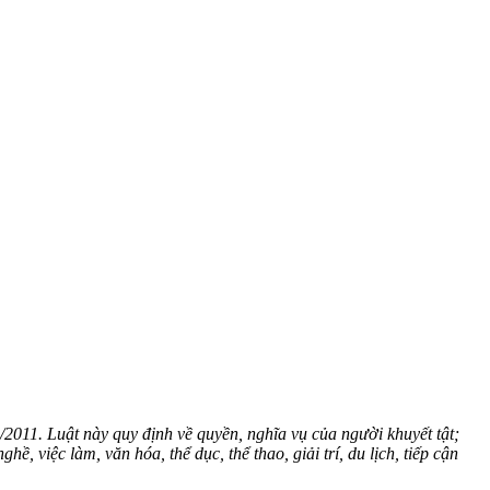
Tiền thân là Nhà nuôi người già số 3, sau đó đổi tên thành Trung tâm
chức lại thành Trung tâm nuôi dưỡng bảo trợ người bại liệt Thạnh
2011. Luật này quy định về quyền, nghĩa vụ của người khuyết tật;
, việc làm, văn hóa, thể dục, thể thao, giải trí, du lịch, tiếp cận