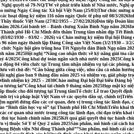
iện Nghị quyết số 79-NQ/TW về phát triển kinh tế Nhà nước, Nghị
ào mừng Ngày Công tác Xã hội Việt Nam (25/03)
Thư chúc mừng ng
các hoạt động kỷ niệm 116 năm ngày Quốc tế phụ nữ 08/3/2026
In
Thầy thuốc Việt Nam (27/02/1955 – 27/02/2026)
Đón tiếp Đoàn lã
 năm 2026.
Gói bánh tét – Bánh chưng Xuân Bính Ngọ năm 2026
I
 Thành phố Hồ Chí Minh đến thăm Trung tâm nhân dịp Tết Bín
3/02/1930 – 03/02 – 2026) và Chào mừng kỷ niệm Đại hội Đảng c
 96 năm ngày thành lập Đảng Công sản Việt Nam (3/2/1930 – 3/2/
 chức Ngày hội gieo trồng hoa Tết Nguyên đán Bính Ngọ năm 202
ỉnh năm 2025
Hội nghị “Nâng cao nhận thức về kỹ năng giải tỏa c
uý 4/2025
Công khai dự toán ngân sách nhà nước năm 2025
Công k
ều động 04 viên chức tại Trung tâm nhận nhiệm vụ tại các phòng, 
o lưu với chủ đề: “Cân bằng giữa công việc, nhu cầu cá nhân hướn
ội nghị giao ban 9 tháng đầu năm 2025 và nhiệm vụ, giải pháp tr
Minh nhiệm kỳ 2025 – 2030
Chào mừng Đại hội Đại biểu Đảng bộ 
ỏa tương lai”
Công khai tài chính 9 tháng năm 2025
Họp mặt kỷ niệ
ấp thuốc cho đối tượng tại Trung tâm
Tổ chức Lễ trao Quyết định
ính trị và pháp luật Việt Nam về các quyền dân sự, chính trị
Triển
m người đứng đầu các cơ quan, đơn vị trong công tác lãnh đạo, ch
rào “Bình dân học vụ số” tại Thành phố Hồ Chí Minh
Triển khai 
c cơ quan nhà nước trong công tác lãnh đạo, chỉ đạo triển khai t
t thủ tục hành chính năm 2025
Kết quả giải quyết thủ tục hành ch
ơn vị thuộc Sở Y tế Quý 2 năm 2025
Sản phẩm, mô hình cải cách hà
 dụng Bệnh viện Nhi đồng Thành phố””
Sản phẩm, mô hình cải các