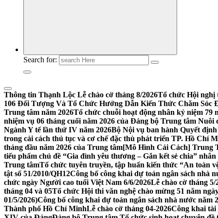
Search for:
Thông tin Thạnh Lộc
Lễ chào cờ tháng 8/2026
Tổ chức Hội nghị 
106 Đối Tượng Và Tổ Chức Hướng Dẫn Kiến Thức Chăm Sóc Đ
Trung tâm năm 2026
Tổ chức chuỗi hoạt động nhân kỷ niệm 79 n
nhiệm vụ 06 tháng cuối năm 2026 của Đảng bộ Trung tâm Nuôi d
Ngành Y tế lần thứ IV năm 2026
Bộ Nội vụ ban hành Quyết định 
trong cải cách thủ tục và cơ chế đặc thù phát triển TP. Hồ Chí 
tháng đầu năm 2026 của Trung tâm
[Mô Hình Cải Cách] Trung
tiểu phẩm chủ đề “Gia đình yêu thương – Gắn kết sẻ chia” nhân 
Trung tâm
Tổ chức tuyên truyền, tập huấn kiến thức “An toàn v
tật số 51/2010/QH12
Công bố công khai dự toán ngân sách nhà nư
chức ngày Người cao tuổi Việt Nam 6/6/2026
Lễ chào cờ tháng 5/
tháng 04 và 05
Tổ chức Hội thi văn nghệ chào mừng 51 năm ngày 
01/5/2026)
Công bố công khai dự toán ngân sách nhà nước năm 20
Thành phố Hồ Chí Minh
Lễ chào cờ tháng 04-2026
Công khai tài
XIV của Đảng
Đảng bộ Trung tâm Tổ chức sinh hoạt chuyên đề 