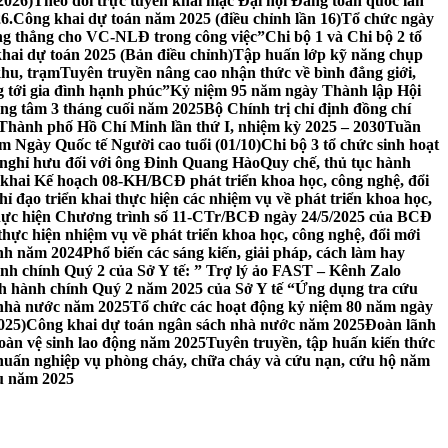
2026)
Theo dõi trực tuyến khai mạc Đại hội Đảng toàn quốc lần
6.
Công khai dự toán năm 2025 (điều chỉnh lần 16)
Tổ chức ngày
ăng thẳng cho VC-NLĐ trong công việc”
Chi bộ 1 và Chi bộ 2 tổ
hai dự toán 2025 (Bản điều chỉnh)
Tập huấn lớp kỹ năng chụp
khu, trạm
Tuyên truyền nâng cao nhận thức về bình đẳng giới,
g tới gia đình hạnh phúc”
Kỷ niệm 95 năm ngày Thành lập Hội
ọng tâm 3 tháng cuối năm 2025
Bộ Chính trị chỉ định đồng chí
Thành phố Hồ Chí Minh lần thứ I, nhiệm kỳ 2025 – 2030
Tuần
m Ngày Quốc tế Người cao tuổi (01/10)
Chi bộ 3 tổ chức sinh hoạt
 nghỉ hưu đối với ông Đinh Quang Hào
Quy chế, thủ tục hành
 khai Kế hoạch 08-KH/BCĐ phát triển khoa học, công nghệ, đổi
ỉ đạo triển khai thực hiện các nhiệm vụ về phát triển khoa học,
thực hiện Chương trình số 11-CTr/BCĐ ngày 24/5/2025 của BCĐ
hực hiện nhiệm vụ về phát triển khoa học, công nghệ, đổi mới
ính năm 2024
Phổ biến các sáng kiến, giải pháp, cách làm hay
nh chính Quý 2 của Sở Y tế: ” Trợ lý ảo FAST – Kênh Zalo
h hành chính Quý 2 năm 2025 của Sở Y tế “Ứng dụng tra cứu
 nhà nước năm 2025
Tổ chức các hoạt động kỷ niệm 80 năm ngày
025)
Công khai dự toán ngân sách nhà nước năm 2025
Đoàn lãnh
oàn vệ sinh lao động năm 2025
Tuyên truyền, tập huấn kiến thức
 huấn nghiệp vụ phòng cháy, chữa cháy và cứu nạn, cứu hộ năm
ầu năm 2025