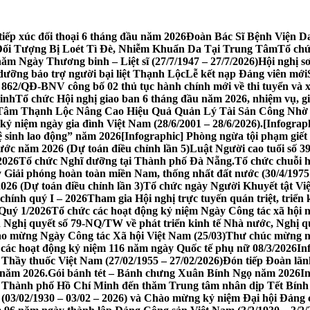
tiếp xúc đối thoại 6 tháng đầu năm 2026
​Đoàn Bác Sĩ Bệnh Viện
ối Tượng Bị Loét Tì Đè, Nhiễm Khuẩn Da Tại Trung Tâm
Tổ chứ
ăm Ngày Thương binh – Liệt sĩ (27/7/1947 – 27/7/2026)
Hội nghị s
ưỡng bảo trợ người bại liệt Thạnh Lộc
Lễ kết nạp Đảng viên mới
862/QĐ-BNV công bố 02 thủ tục hành chính mới về thi tuyển và x
Minh
Tổ chức Hội nghị giao ban 6 tháng đầu năm 2026, nhiệm vụ, g
 Tâm Thạnh Lộc Nâng Cao Hiệu Quả Quản Lý Tài Sản Công Nh
kỷ niệm ngày gia đình Việt Nam (28/6/2001 – 28/6/2026).
[Infograp
ệ sinh lao động” năm 2026
[Infographic] Phòng ngừa tội phạm giết
ớc năm 2026 (Dự toán điều chỉnh lần 5)
Luật Người cao tuổi số 
2026
Tổ chức Nghĩ dưỡng tại Thành phố Đà Nẵng.
Tổ chức chuỗi h
Giải phóng hoàn toàn miền Nam, thống nhất đất nước (30/4/1975 
26 (Dự toán điều chỉnh lần 3)
Tổ chức ngày Người Khuyết tật Vi
 chính quý I – 2026
Tham gia Hội nghị trực tuyến quán triệt, triển 
Quý 1/2026
Tổ chức các hoạt động kỷ niệm Ngày Công tác xã hội 
iện Nghị quyết số 79-NQ/TW về phát triển kinh tế Nhà nước, Nghị
ào mừng Ngày Công tác Xã hội Việt Nam (25/03)
Thư chúc mừng ng
các hoạt động kỷ niệm 116 năm ngày Quốc tế phụ nữ 08/3/2026
In
Thầy thuốc Việt Nam (27/02/1955 – 27/02/2026)
Đón tiếp Đoàn lã
 năm 2026.
Gói bánh tét – Bánh chưng Xuân Bính Ngọ năm 2026
I
 Thành phố Hồ Chí Minh đến thăm Trung tâm nhân dịp Tết Bín
3/02/1930 – 03/02 – 2026) và Chào mừng kỷ niệm Đại hội Đảng c