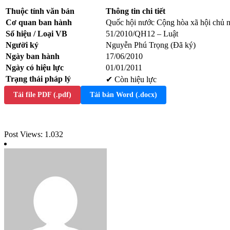
Thuộc tính văn bản
Thông tin chi tiết
Cơ quan ban hành
Quốc hội nước Cộng hòa xã hội chủ 
Số hiệu / Loại VB
51/2010/QH12 – Luật
Người ký
Nguyễn Phú Trọng (Đã ký)
Ngày ban hành
17/06/2010
Ngày có hiệu lực
01/01/2011
Trạng thái pháp lý
✔ Còn hiệu lực
Tải file PDF (.pdf)
Tải bản Word (.docx)
Post Views:
1.032