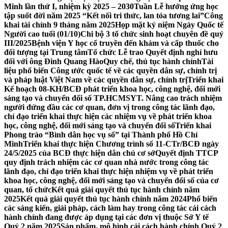
Minh lần thứ I, nhiệm kỳ 2025 – 2030
Tuần Lễ hưởng ứng học
tập suốt đời năm 2025 “Kết nối tri thức, lan tỏa tương lai”
Công
khai tài chính 9 tháng năm 2025
Họp mặt kỷ niệm Ngày Quốc tế
Người cao tuổi (01/10)
Chi bộ 3 tổ chức sinh hoạt chuyên đề quý
III/2025
Bệnh viện Y học cổ truyền đến khám và cấp thuốc cho
đối tượng tại Trung tâm
Tổ chức Lễ trao Quyết định nghỉ hưu
đối với ông Đinh Quang Hào
Quy chế, thủ tục hành chính
Tài
liệu phổ biến Công ước quốc tế về các quyền dân sự, chính trị
và pháp luật Việt Nam về các quyền dân sự, chính trị
Triển khai
Kế hoạch 08-KH/BCĐ phát triển khoa học, công nghệ, đổi mới
sáng tạo và chuyển đổi số TP.HCM
SYT. Nâng cao trách nhiệm
người đứng đầu các cơ quan, đơn vị trong công tác lãnh đạo,
chỉ đạo triển khai thực hiện các nhiệm vụ về phát triển khoa
học, công nghệ, đổi mới sáng tạo và chuyển đổi số
Triển khai
Phong trào “Bình dân học vụ số” tại Thành phố Hồ Chí
Minh
Triển khai thực hiện Chương trình số 11-CTr/BCĐ ngày
24/5/2025 của BCĐ thực hiện dân chủ cơ sở
Quyết định TTCP
quy định trách nhiệm các cơ quan nhà nước trong công tác
lãnh đạo, chỉ đạo triển khai thực hiện nhiệm vụ về phát triển
khoa học, công nghệ, đổi mới sáng tạo và chuyển đổi số của cơ
quan, tổ chức
Kết quả giải quyết thủ tục hành chính năm
2025
Kết quả giải quyết thủ tục hành chính năm 2024
Phổ biến
các sáng kiến, giải pháp, cách làm hay trong công tác cải cách
hành chính đang được áp dụng tại các đơn vị thuộc Sở Y tế
Quý 2 năm 2025
Sản phẩm, mô hình cải cách hành chính Quý 2