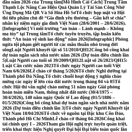
đầu năm 2026 của Trung tâm
[Mô Hình Cải Cách] Trung Tâm
Thạnh Lộc Nâng Cao Hiệu Quả Quản Lý Tài Sản Công Nhờ
Ứng Dụng Mã QR Và Số Hóa Hồ Sơ
Tổ chức họp mặt và Hội
thi tiểu phẩm chủ đề “Gia đình yêu thương – Gắn kết sẻ chia”
nhân kỷ niệm ngày gia đình Việt Nam (28/6/2001 – 28/6/2026).
[Infographic] Vì môi trường “an toàn – Lành mạnh – Không
ma túy” tại Trung tâm
Tổ chức tuyên truyền, tập huấn kiến
thức “An toàn vệ sinh lao động” năm 2026
[Infographic] Phòng
ngừa tội phạm giết người từ các mâu thuẫn nhỏ trong đời
sống
Luật Người khuyết tật số 51/2010/QH12
Công bố công khai
dự toán ngân sách nhà nước năm 2026 (Dự toán điều chỉnh lần
5)
Luật Người cao tuổi số 39/2009/QH12
Luật số 26/2023/QH15:
Luật Căn cước năm 2023
Tổ chức ngày Người cao tuổi Việt
Nam 6/6/2026
Lễ chào cờ tháng 5/2026
Tổ chức Nghĩ dưỡng tại
Thành phố Đà Nẵng.
Tổ chức chuỗi hoạt động ý nghĩa chào
mừng các ngày lễ lớn của đất nước trong tháng 04 và 05
Tổ
chức Hội thi văn nghệ chào mừng 51 năm ngày Giải phóng
hoàn toàn miền Nam, thống nhất đất nước (30/4/1975 –
30/4/2026), 140 năm ngày Quốc tế Lao động (01/5/1886 –
01/5/2026)
Công bố công khai dự toán ngân sách nhà nước năm
2026 (Dự toán điều chỉnh lần 3)
Tổ chức ngày Người Khuyết tật
Việt Nam 18/04/2026
Tổ chức về nguồn tại Đặc khu Côn Đảo,
Thành phố Hồ Chí Minh
Lễ chào cờ tháng 04-2026
Công khai
tài chính quý I – 2026
Tham gia Hội nghị trực tuyến quán triệt,
triển khai thực hiện Nghị quyết Đại hội Đại biểu toàn quốc lần