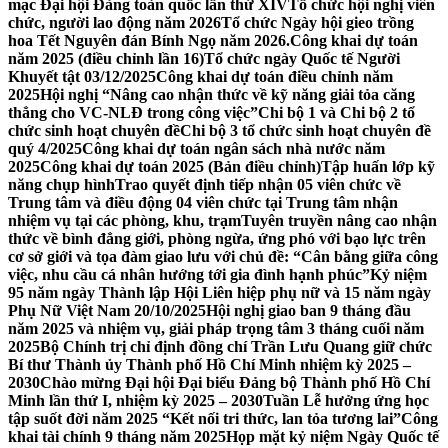
mạc Đại hội Đảng toàn quốc lần thứ XIV
Tổ chức hội nghị viên
chức, người lao động năm 2026
Tổ chức Ngày hội gieo trồng
hoa Tết Nguyên đán Bính Ngọ năm 2026.
Công khai dự toán
năm 2025 (điều chỉnh lần 16)
Tổ chức ngày Quốc tế Người
Khuyết tật 03/12/2025
Công khai dự toán điều chỉnh năm
2025
Hội nghị “Nâng cao nhận thức về kỹ năng giải tỏa căng
thẳng cho VC-NLĐ trong công việc”
Chi bộ 1 và Chi bộ 2 tổ
chức sinh hoạt chuyên đề
Chi bộ 3 tổ chức sinh hoạt chuyên đề
quý 4/2025
Công khai dự toán ngân sách nhà nước năm
2025
Công khai dự toán 2025 (Bản điều chỉnh)
Tập huấn lớp kỹ
năng chụp hình
Trao quyết định tiếp nhận 05 viên chức về
Trung tâm và điều động 04 viên chức tại Trung tâm nhận
nhiệm vụ tại các phòng, khu, trạm
Tuyên truyền nâng cao nhận
thức về bình đẳng giới, phòng ngừa, ứng phó với bạo lực trên
cơ sở giới và tọa đàm giao lưu với chủ đề: “Cân bằng giữa công
việc, nhu cầu cá nhân hướng tới gia đình hạnh phúc”
Kỷ niệm
95 năm ngày Thành lập Hội Liên hiệp phụ nữ và 15 năm ngày
Phụ Nữ Việt Nam 20/10/2025
Hội nghị giao ban 9 tháng đầu
năm 2025 và nhiệm vụ, giải pháp trọng tâm 3 tháng cuối năm
2025
Bộ Chính trị chỉ định đồng chí Trần Lưu Quang giữ chức
Bí thư Thành ủy Thành phố Hồ Chí Minh nhiệm kỳ 2025 –
2030
Chào mừng Đại hội Đại biểu Đảng bộ Thành phố Hồ Chí
Minh lần thứ I, nhiệm kỳ 2025 – 2030
Tuần Lễ hưởng ứng học
tập suốt đời năm 2025 “Kết nối tri thức, lan tỏa tương lai”
Công
khai tài chính 9 tháng năm 2025
Họp mặt kỷ niệm Ngày Quốc tế