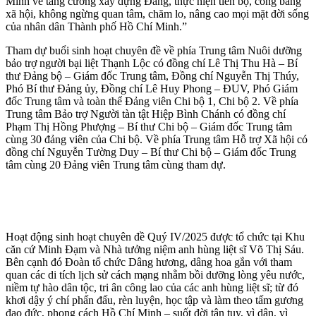
Minh về tăng cường xây dựng Đảng, thực hiện tiến bộ, công bằng
xã hội, không ngừng quan tâm, chăm lo, nâng cao mọi mặt đời sống
của nhân dân Thành phố Hồ Chí Minh.”
Tham dự buổi sinh hoạt chuyên đề về phía Trung tâm Nuôi dưỡng
bảo trợ người bại liệt Thạnh Lộc có đồng chí Lê Thị Thu Hà – Bí
thư Đảng bộ – Giám đốc Trung tâm, Đồng chí Nguyễn Thị Thúy,
Phó Bí thư Đảng ủy, Đồng chí Lê Huy Phong – ĐUV, Phó Giám
đốc Trung tâm và toàn thể Đảng viên Chi bộ 1, Chi bộ 2. Về phía
Trung tâm Bảo trợ Người tàn tật Hiệp Bình Chánh có đồng chí
Phạm Thị Hồng Phượng – Bí thư Chi bộ – Giám đốc Trung tâm
cùng 30 đảng viên của Chi bộ. Về phía Trung tâm Hỗ trợ Xã hội có
đồng chí Nguyễn Tường Duy – Bí thư Chi bộ – Giám đốc Trung
tâm cùng 20 Đảng viên Trung tâm cùng tham dự.
Hoạt động sinh hoạt chuyên đề Quý IV/2025 được tổ chức tại Khu
căn cứ Minh Đạm và Nhà tưởng niệm anh hùng liệt sĩ Võ Thị Sáu.
Bên cạnh đó Đoàn tổ chức Dâng hương, dâng hoa gắn với tham
quan các di tích lịch sử cách mạng nhằm bồi dưỡng lòng yêu nước,
niềm tự hào dân tộc, tri ân công lao của các anh hùng liệt sĩ; từ đó
khơi dậy ý chí phấn đấu, rèn luyện, học tập và làm theo tấm gương
đạo đức, phong cách Hồ Chí Minh – suốt đời tận tụy, vì dân, vì