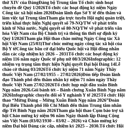
thứ XIV của Đảng
Đảng bộ Trung tâm Tổ chức sinh hoạt
chuyên đề Quý 1/2026
Tổ chức các hoạt động kỷ niệm Ngày
Công tác xã hội năm 2026
Đoàn lãnh đạo Sở Y tế đến thăm và
làm việc tại Trung tâm
Tham gia trực tuyến Hội nghị quán triệt,
triển khai thực hiện Nghị quyết số 79-NQ/TW về phát triển
kinh tế Nhà nước, Nghị quyết số 80-NQ/TW về phát triển văn
hóa Việt Nam của Bộ Chính trị và thông tin thời sự định kỳ
Quý I/2026
Tham gia Hội thao chào mừng Ngày Công tác Xã
hội Việt Nam (25/03)
Thư chúc mừng ngày công tác xã hội của
Bộ Y tế
Công tác bầu cử đại biểu Quốc hội và Hội đồng nhân
dân các cấp nhiệm kỳ 2026 – 2031
Tổ chức các hoạt động kỷ
niệm 116 năm ngày Quốc tế phụ nữ 08/3/2026
Infographic: 12
nhiệm vụ trọng tâm thực hiện Nghị quyết Đại hội Đảng 14
Lễ
chào cờ tháng 03/2026
Tổ chức kỷ niệm 71 năm Ngày Thầy
thuốc Việt Nam (27/02/1955 – 27/02/2026)
Đón tiếp Đoàn lãnh
đạo Thành phố đến thăm nhân kỷ niệm 71 năm ngày Thầy
thuốc Việt Nam 27/02/2026
Tổ chức họp mặt đầu xuân Bính
Ngọ năm 2026.
Gói bánh tét – Bánh chưng Xuân Bính Ngọ năm
2026
Infographic chuyển đổi số Y nghành Y tế 2025
Tổ chức Hội
thao “Mừng Đảng – Mừng Xuân Bính Ngọ năm 2026”
Đoàn
Đại Biểu Thành phố Hồ Chí Minh đến thăm Trung tâm nhân
dịp Tết Bính Ngọ năm 2026
Tham gia hội thao Cụm bảo trợ xã
hội Chào mừng kỷ niệm 96 năm Ngày thành lập Đảng Cộng
sản Việt Nam (03/02/1930 – 03/02 – 2026) và Chào mừng kỷ
niệm Đại hội Đảng các cấp, nhiệm kỳ 2025 – 2030.
Tổ chức Hội