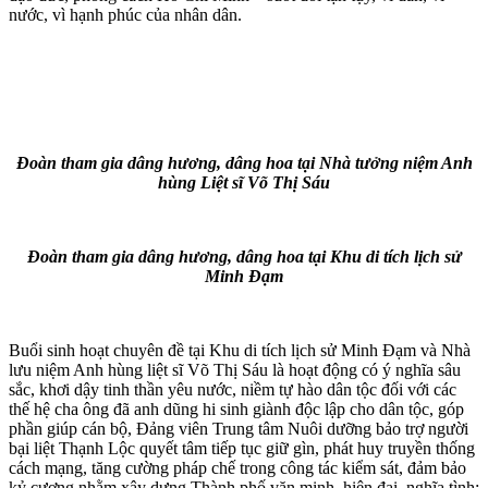
nước, vì hạnh phúc của nhân dân.
Đoàn tham gia dâng hương, dâng hoa tại Nhà tưởng niệm Anh
hùng Liệt sĩ Võ Thị Sáu
Đoàn tham gia dâng hương, dâng hoa tại Khu di tích lịch sử
Minh Đạm
Buổi sinh hoạt chuyên đề tại Khu di tích lịch sử Minh Đạm và Nhà
lưu niệm Anh hùng liệt sĩ Võ Thị Sáu là hoạt động có ý nghĩa sâu
sắc, khơi dậy tinh thần yêu nước, niềm tự hào dân tộc đối với các
thế hệ cha ông đã anh dũng hi sinh giành độc lập cho dân tộc, góp
phần giúp cán bộ, Đảng viên Trung tâm Nuôi dưỡng bảo trợ người
bại liệt Thạnh Lộc quyết tâm tiếp tục giữ gìn, phát huy truyền thống
cách mạng, tăng cường pháp chế trong công tác kiểm sát, đảm bảo
kỷ cương nhằm xây dựng Thành phố văn minh, hiện đại, nghĩa tình;