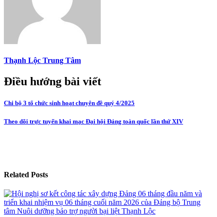
Thạnh Lộc Trung Tâm
Điều hướng bài viết
Chi bộ 3 tổ chức sinh hoạt chuyên đề quý 4/2025
Theo dõi trực tuyến khai mạc Đại hội Đảng toàn quốc lần thứ XIV
Related Posts