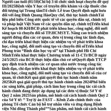
Người cao tuổi (01/10)
Chi bộ 3 tổ chức sinh hoạt chuyên đề quý
III/2025
Bệnh viện Y học cổ truyền đến khám và cấp thuốc cho
đối tượng tại Trung tâm
Tổ chức Lễ trao Quyết định nghỉ hưu
đối với ông Đinh Quang Hào
Quy chế, thủ tục hành chính
Tài
liệu phổ biến Công ước quốc tế về các quyền dân sự, chính trị
và pháp luật Việt Nam về các quyền dân sự, chính trị
Triển khai
Kế hoạch 08-KH/BCĐ phát triển khoa học, công nghệ, đổi mới
sáng tạo và chuyển đổi số TP.HCM
SYT. Nâng cao trách nhiệm
người đứng đầu các cơ quan, đơn vị trong công tác lãnh đạo,
chỉ đạo triển khai thực hiện các nhiệm vụ về phát triển khoa
học, công nghệ, đổi mới sáng tạo và chuyển đổi số
Triển khai
Phong trào “Bình dân học vụ số” tại Thành phố Hồ Chí
Minh
Triển khai thực hiện Chương trình số 11-CTr/BCĐ ngày
24/5/2025 của BCĐ thực hiện dân chủ cơ sở
Quyết định TTCP
quy định trách nhiệm các cơ quan nhà nước trong công tác
lãnh đạo, chỉ đạo triển khai thực hiện nhiệm vụ về phát triển
khoa học, công nghệ, đổi mới sáng tạo và chuyển đổi số của cơ
quan, tổ chức
Kết quả giải quyết thủ tục hành chính năm
2025
Kết quả giải quyết thủ tục hành chính năm 2024
Phổ biến
các sáng kiến, giải pháp, cách làm hay trong công tác cải cách
hành chính đang được áp dụng tại các đơn vị thuộc Sở Y tế
Quý 2 năm 2025
Sản phẩm, mô hình cải cách hành chính Quý 2
của Sở Y tế: ” Trợ lý ảo FAST – Kênh Zalo chính thức của
phòng Tổ chức Cán bộ hỗ trợ nhân viên và ứng dụng Bệnh
viện Nhi đồng Thành phố””
Sản phẩm, mô hình cải cách hành