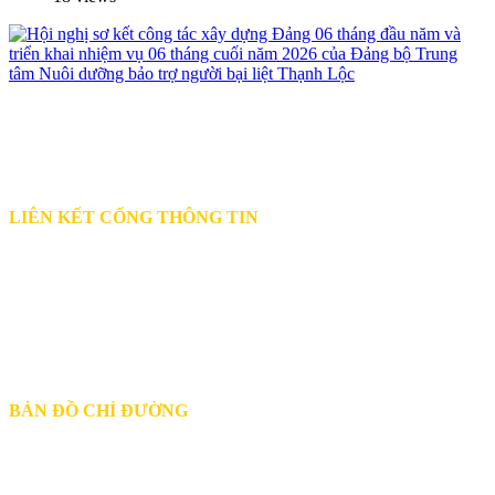
ĐỊA CHỈ:
3E Tô Ngọc Vân, khu phố 42,P. Thới An, TP.HCM
ĐIỆN THOẠI:
(028) 3716 1302 - (028) 3716 1303
EMAIL:
thanhloc.syt@tphcm.gov.vn
LIÊN KẾT CỔNG THÔNG TIN
Cổng thông tin Pháp Luật Việt Nam
Sở Y tế TP.Hồ Chí Minh
Cổng thông tin bảo hiểm xã hội Thành phố
Cổng dịch vụ công Thành phố
BẢN ĐỒ CHỈ ĐƯỜNG