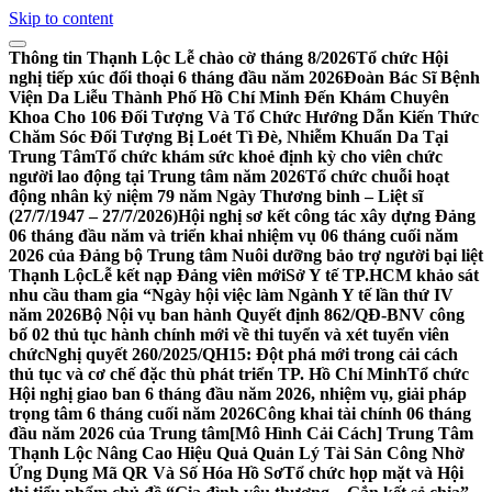
Skip to content
Thông tin Thạnh Lộc
Lễ chào cờ tháng 8/2026
Tổ chức Hội
nghị tiếp xúc đối thoại 6 tháng đầu năm 2026
​Đoàn Bác Sĩ Bệnh
Viện Da Liễu Thành Phố Hồ Chí Minh Đến Khám Chuyên
Khoa Cho 106 Đối Tượng Và Tổ Chức Hướng Dẫn Kiến Thức
Chăm Sóc Đối Tượng Bị Loét Tì Đè, Nhiễm Khuẩn Da Tại
Trung Tâm
Tổ chức khám sức khoẻ định kỳ cho viên chức
người lao động tại Trung tâm năm 2026
Tổ chức chuỗi hoạt
động nhân kỷ niệm 79 năm Ngày Thương binh – Liệt sĩ
(27/7/1947 – 27/7/2026)
Hội nghị sơ kết công tác xây dựng Đảng
06 tháng đầu năm và triển khai nhiệm vụ 06 tháng cuối năm
2026 của Đảng bộ Trung tâm Nuôi dưỡng bảo trợ người bại liệt
Thạnh Lộc
Lễ kết nạp Đảng viên mới
Sở Y tế TP.HCM khảo sát
nhu cầu tham gia “Ngày hội việc làm Ngành Y tế lần thứ IV
năm 2026
Bộ Nội vụ ban hành Quyết định 862/QĐ-BNV công
bố 02 thủ tục hành chính mới về thi tuyển và xét tuyển viên
chức
Nghị quyết 260/2025/QH15: Đột phá mới trong cải cách
thủ tục và cơ chế đặc thù phát triển TP. Hồ Chí Minh
Tổ chức
Hội nghị giao ban 6 tháng đầu năm 2026, nhiệm vụ, giải pháp
trọng tâm 6 tháng cuối năm 2026
Công khai tài chính 06 tháng
đầu năm 2026 của Trung tâm
[Mô Hình Cải Cách] Trung Tâm
Thạnh Lộc Nâng Cao Hiệu Quả Quản Lý Tài Sản Công Nhờ
Ứng Dụng Mã QR Và Số Hóa Hồ Sơ
Tổ chức họp mặt và Hội