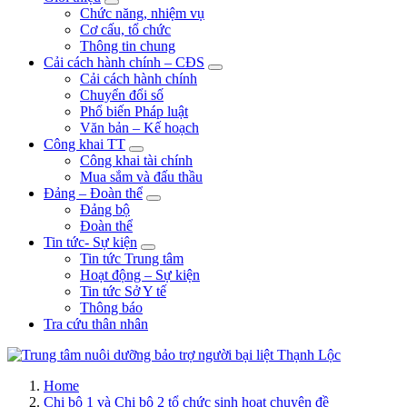
Chức năng, nhiệm vụ
Cơ cấu, tổ chức
Thông tin chung
Cải cách hành chính – CĐS
Cải cách hành chính
Chuyển đổi số
Phổ biến Pháp luật
Văn bản – Kế hoạch
Công khai TT
Công khai tài chính
Mua sắm và đấu thầu
Đảng – Đoàn thể
Đảng bộ
Đoàn thể
Tin tức- Sự kiện
Tin tức Trung tâm
Hoạt động – Sự kiện
Tin tức Sở Y tế
Thông báo
Tra cứu thân nhân
Trung tâm nuôi dưỡng bảo trợ người bại liệt Thạnh Lộc trực thuộc Sở
Home
Y tế Thành phố Hồ Chí Minh, Trung tâm được thành lập từ năm
Chi bộ 1 và Chi bộ 2 tổ chức sinh hoạt chuyên đề