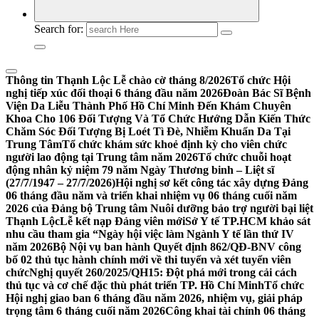
Search for:
Thông tin Thạnh Lộc
Lễ chào cờ tháng 8/2026
Tổ chức Hội
nghị tiếp xúc đối thoại 6 tháng đầu năm 2026
​Đoàn Bác Sĩ Bệnh
Viện Da Liễu Thành Phố Hồ Chí Minh Đến Khám Chuyên
Khoa Cho 106 Đối Tượng Và Tổ Chức Hướng Dẫn Kiến Thức
Chăm Sóc Đối Tượng Bị Loét Tì Đè, Nhiễm Khuẩn Da Tại
Trung Tâm
Tổ chức khám sức khoẻ định kỳ cho viên chức
người lao động tại Trung tâm năm 2026
Tổ chức chuỗi hoạt
động nhân kỷ niệm 79 năm Ngày Thương binh – Liệt sĩ
(27/7/1947 – 27/7/2026)
Hội nghị sơ kết công tác xây dựng Đảng
06 tháng đầu năm và triển khai nhiệm vụ 06 tháng cuối năm
2026 của Đảng bộ Trung tâm Nuôi dưỡng bảo trợ người bại liệt
Thạnh Lộc
Lễ kết nạp Đảng viên mới
Sở Y tế TP.HCM khảo sát
nhu cầu tham gia “Ngày hội việc làm Ngành Y tế lần thứ IV
năm 2026
Bộ Nội vụ ban hành Quyết định 862/QĐ-BNV công
bố 02 thủ tục hành chính mới về thi tuyển và xét tuyển viên
chức
Nghị quyết 260/2025/QH15: Đột phá mới trong cải cách
thủ tục và cơ chế đặc thù phát triển TP. Hồ Chí Minh
Tổ chức
Hội nghị giao ban 6 tháng đầu năm 2026, nhiệm vụ, giải pháp
trọng tâm 6 tháng cuối năm 2026
Công khai tài chính 06 tháng