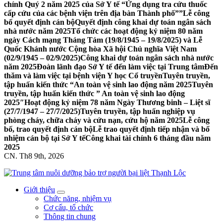
chính Quý 2 năm 2025 của Sở Y tế “Ứng dụng tra cứu thuốc
cấp cứu của các bệnh viện trên địa bàn Thành phố””
Lễ công
bố quyết định cán bộ
Quyết định công khai dự toán ngân sách
nhà nước năm 2025
Tổ chức các hoạt động kỷ niệm 80 năm
ngày Cách mạng Tháng Tám (19/8/1945 – 19/8/2025) và Lễ
Quốc Khánh nước Cộng hòa Xã hội Chủ nghĩa Việt Nam
(02/9/1945 – 02/9/2025)
Công khai dự toán ngân sách nhà nước
năm 2025
Đoàn lãnh đạo Sở Y tế đến làm việc tại Trung tâm
Đến
thăm và làm việc tại bệnh viện Y học Cổ truyền
Tuyên truyền,
tập huấn kiến thức “An toàn vệ sinh lao động năm 2025
Tuyên
truyền, tập huấn kiến thức ” An toàn vệ sinh lao động
2025″
Hoạt động kỷ niệm 78 năm Ngày Thương binh – Liệt sĩ
(27/7/1947 – 27/7/2025)
Tuyên truyền, tập huấn nghiệp vụ
phòng cháy, chữa cháy và cứu nạn, cứu hộ năm 2025
Lễ công
bố, trao quyết định cán bộ
Lễ trao quyết định tiếp nhận và bổ
nhiệm cán bộ tại Sở Y tế
Công khai tài chính 6 tháng đầu năm
2025
CN. Th8 9th, 2026
Trung tâm nuôi dưỡng bảo trợ người bại liệt Thạnh Lộc trực thuộc Sở
Giới thiệu
Y tế Thành phố Hồ Chí Minh, Trung tâm được thành lập từ năm
Chức năng, nhiệm vụ
1976. Tiền thân là Nhà nuôi người già số 3, sau đó đổi tên thành
Cơ cấu, tổ chức
Trung tâm nuôi dưỡng bảo trợ người già và tàn tật Thạnh Lộc; đến
Thông tin chung