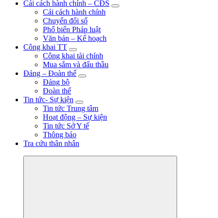
ngày 30 tháng 12 năm 2008, Ủy ban nhân dân thành phố Hồ Chí
Cải cách hành chính – CĐS
Minh quyết định tổ chức lại thành Trung tâm nuôi dưỡng bảo trợ
Cải cách hành chính
người bại liệt Thạnh Lộc
Chuyển đổi số
Phổ biến Pháp luật
Văn bản – Kế hoạch
Công khai TT
Công khai tài chính
Mua sắm và đấu thầu
Đảng – Đoàn thể
Đảng bộ
Đoàn thể
Tin tức- Sự kiện
Tin tức Trung tâm
Hoạt động – Sự kiện
Tin tức Sở Y tế
Thông báo
Tra cứu thân nhân