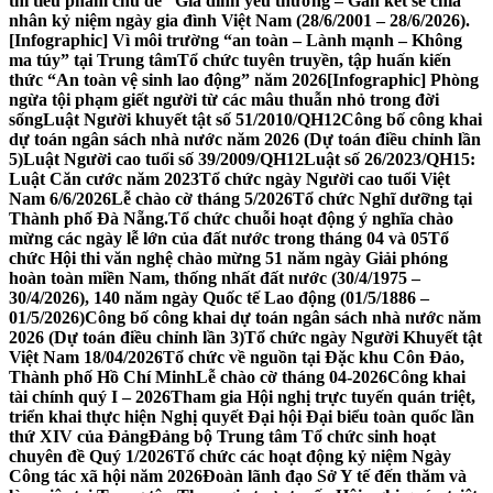
thi tiểu phẩm chủ đề “Gia đình yêu thương – Gắn kết sẻ chia”
nhân kỷ niệm ngày gia đình Việt Nam (28/6/2001 – 28/6/2026).
[Infographic] Vì môi trường “an toàn – Lành mạnh – Không
ma túy” tại Trung tâm
Tổ chức tuyên truyền, tập huấn kiến
thức “An toàn vệ sinh lao động” năm 2026
[Infographic] Phòng
ngừa tội phạm giết người từ các mâu thuẫn nhỏ trong đời
sống
Luật Người khuyết tật số 51/2010/QH12
Công bố công khai
dự toán ngân sách nhà nước năm 2026 (Dự toán điều chỉnh lần
5)
Luật Người cao tuổi số 39/2009/QH12
Luật số 26/2023/QH15:
Luật Căn cước năm 2023
Tổ chức ngày Người cao tuổi Việt
Nam 6/6/2026
Lễ chào cờ tháng 5/2026
Tổ chức Nghĩ dưỡng tại
Thành phố Đà Nẵng.
Tổ chức chuỗi hoạt động ý nghĩa chào
mừng các ngày lễ lớn của đất nước trong tháng 04 và 05
Tổ
chức Hội thi văn nghệ chào mừng 51 năm ngày Giải phóng
hoàn toàn miền Nam, thống nhất đất nước (30/4/1975 –
30/4/2026), 140 năm ngày Quốc tế Lao động (01/5/1886 –
01/5/2026)
Công bố công khai dự toán ngân sách nhà nước năm
2026 (Dự toán điều chỉnh lần 3)
Tổ chức ngày Người Khuyết tật
Việt Nam 18/04/2026
Tổ chức về nguồn tại Đặc khu Côn Đảo,
Thành phố Hồ Chí Minh
Lễ chào cờ tháng 04-2026
Công khai
tài chính quý I – 2026
Tham gia Hội nghị trực tuyến quán triệt,
triển khai thực hiện Nghị quyết Đại hội Đại biểu toàn quốc lần
thứ XIV của Đảng
Đảng bộ Trung tâm Tổ chức sinh hoạt
chuyên đề Quý 1/2026
Tổ chức các hoạt động kỷ niệm Ngày
Công tác xã hội năm 2026
Đoàn lãnh đạo Sở Y tế đến thăm và