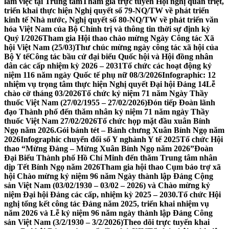
làm việc tại Trung tâm
Tham gia trực tuyến Hội nghị quán triệt,
triển khai thực hiện Nghị quyết số 79-NQ/TW về phát triển
kinh tế Nhà nước, Nghị quyết số 80-NQ/TW về phát triển văn
hóa Việt Nam của Bộ Chính trị và thông tin thời sự định kỳ
Quý I/2026
Tham gia Hội thao chào mừng Ngày Công tác Xã
hội Việt Nam (25/03)
Thư chúc mừng ngày công tác xã hội của
Bộ Y tế
Công tác bầu cử đại biểu Quốc hội và Hội đồng nhân
dân các cấp nhiệm kỳ 2026 – 2031
Tổ chức các hoạt động kỷ
niệm 116 năm ngày Quốc tế phụ nữ 08/3/2026
Infographic: 12
nhiệm vụ trọng tâm thực hiện Nghị quyết Đại hội Đảng 14
Lễ
chào cờ tháng 03/2026
Tổ chức kỷ niệm 71 năm Ngày Thầy
thuốc Việt Nam (27/02/1955 – 27/02/2026)
Đón tiếp Đoàn lãnh
đạo Thành phố đến thăm nhân kỷ niệm 71 năm ngày Thầy
thuốc Việt Nam 27/02/2026
Tổ chức họp mặt đầu xuân Bính
Ngọ năm 2026.
Gói bánh tét – Bánh chưng Xuân Bính Ngọ năm
2026
Infographic chuyển đổi số Y nghành Y tế 2025
Tổ chức Hội
thao “Mừng Đảng – Mừng Xuân Bính Ngọ năm 2026”
Đoàn
Đại Biểu Thành phố Hồ Chí Minh đến thăm Trung tâm nhân
dịp Tết Bính Ngọ năm 2026
Tham gia hội thao Cụm bảo trợ xã
hội Chào mừng kỷ niệm 96 năm Ngày thành lập Đảng Cộng
sản Việt Nam (03/02/1930 – 03/02 – 2026) và Chào mừng kỷ
niệm Đại hội Đảng các cấp, nhiệm kỳ 2025 – 2030.
Tổ chức Hội
nghị tổng kết công tác Đảng năm 2025, triển khai nhiệm vụ
năm 2026 và Lễ kỷ niệm 96 năm ngày thành lập Đảng Công
sản Việt Nam (3/2/1930 – 3/2/2026)
Theo dõi trực tuyến khai