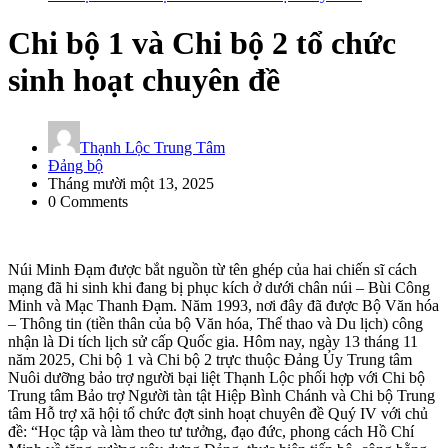
1976. Tiền thân là Nhà nuôi người già số 3, sau đó đổi tên thành
Trung tâm nuôi dưỡng bảo trợ người già và tàn tật Thạnh Lộc; đến
Chi bộ 1 và Chi bộ 2 tổ chức
ngày 30 tháng 12 năm 2008, Ủy ban nhân dân thành phố Hồ Chí
Minh quyết định tổ chức lại thành Trung tâm nuôi dưỡng bảo trợ
sinh hoạt chuyên đề
người bại liệt Thạnh Lộc
Thạnh Lộc Trung Tâm
Đảng bộ
Tháng mười một 13, 2025
0 Comments
Núi Minh Đạm được bắt nguồn từ tên ghép của hai chiến sĩ cách
mạng đã hi sinh khi đang bị phục kích ở dưới chân núi – Bùi Công
Minh và Mạc Thanh Đạm. Năm 1993, nơi đây đã được Bộ Văn hóa
– Thông tin (tiền thân của bộ Văn hóa, Thể thao và Du lịch) công
nhận là Di tích lịch sử cấp Quốc gia. Hôm nay, ngày 13 tháng 11
năm 2025, Chi bộ 1 và Chi bộ 2 trực thuộc Đảng Ủy Trung tâm
Nuôi dưỡng bảo trợ người bại liệt Thạnh Lộc phối hợp với Chi bộ
Trung tâm Bảo trợ Người tàn tật Hiệp Bình Chánh và Chi bộ Trung
tâm Hỗ trợ xã hội tổ chức đợt sinh hoạt chuyên đề Quý IV với chủ
đề: “Học tập và làm theo tư tưởng, đạo đức, phong cách Hồ Chí