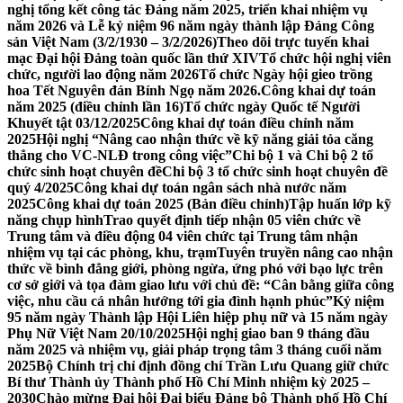
nghị tổng kết công tác Đảng năm 2025, triển khai nhiệm vụ
năm 2026 và Lễ kỷ niệm 96 năm ngày thành lập Đảng Công
sản Việt Nam (3/2/1930 – 3/2/2026)
Theo dõi trực tuyến khai
mạc Đại hội Đảng toàn quốc lần thứ XIV
Tổ chức hội nghị viên
chức, người lao động năm 2026
Tổ chức Ngày hội gieo trồng
hoa Tết Nguyên đán Bính Ngọ năm 2026.
Công khai dự toán
năm 2025 (điều chỉnh lần 16)
Tổ chức ngày Quốc tế Người
Khuyết tật 03/12/2025
Công khai dự toán điều chỉnh năm
2025
Hội nghị “Nâng cao nhận thức về kỹ năng giải tỏa căng
thẳng cho VC-NLĐ trong công việc”
Chi bộ 1 và Chi bộ 2 tổ
chức sinh hoạt chuyên đề
Chi bộ 3 tổ chức sinh hoạt chuyên đề
quý 4/2025
Công khai dự toán ngân sách nhà nước năm
2025
Công khai dự toán 2025 (Bản điều chỉnh)
Tập huấn lớp kỹ
năng chụp hình
Trao quyết định tiếp nhận 05 viên chức về
Trung tâm và điều động 04 viên chức tại Trung tâm nhận
nhiệm vụ tại các phòng, khu, trạm
Tuyên truyền nâng cao nhận
thức về bình đẳng giới, phòng ngừa, ứng phó với bạo lực trên
cơ sở giới và tọa đàm giao lưu với chủ đề: “Cân bằng giữa công
việc, nhu cầu cá nhân hướng tới gia đình hạnh phúc”
Kỷ niệm
95 năm ngày Thành lập Hội Liên hiệp phụ nữ và 15 năm ngày
Phụ Nữ Việt Nam 20/10/2025
Hội nghị giao ban 9 tháng đầu
năm 2025 và nhiệm vụ, giải pháp trọng tâm 3 tháng cuối năm
2025
Bộ Chính trị chỉ định đồng chí Trần Lưu Quang giữ chức
Bí thư Thành ủy Thành phố Hồ Chí Minh nhiệm kỳ 2025 –
2030
Chào mừng Đại hội Đại biểu Đảng bộ Thành phố Hồ Chí