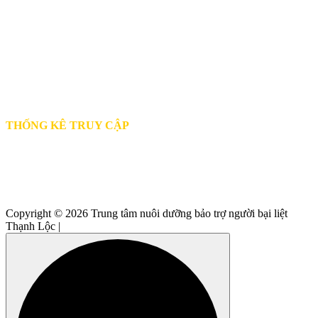
THỐNG KÊ TRUY CẬP
Đang trực tuyến:
40
Hôm nay:
679
Tổng lượt truy cập:
989.235
Copyright © 2026 Trung tâm nuôi dưỡng bảo trợ người bại liệt
Thạnh Lộc |